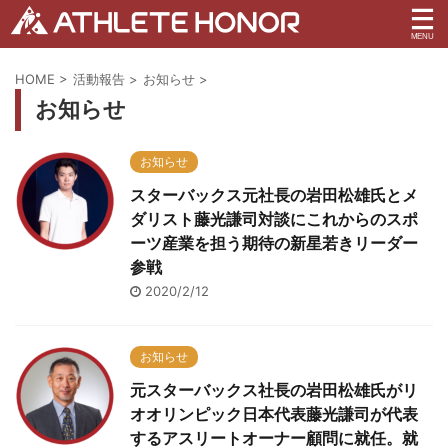
HOME
>
活動報告
>
お知らせ
>
お知らせ
お知らせ
スターバックス元社長の岩田松雄氏とメ
ダリスト藤光謙司対談にこれからのスポ
ーツ産業を担う期待の新星若きリーダー
参戦
2020/2/12
お知らせ
元スターバックス社長の岩田松雄氏がリ
オオリンピック日本代表藤光謙司が代表
するアスリートオーナー顧問に就任。就