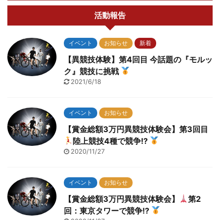
活動報告
イベント
お知らせ
新着
【異競技体験】第4回目 今話題の『モルッ
ク』競技に挑戦
2021/6/18
イベント
お知らせ
【賞金総額3万円異競技体験会】第3回目
陸上競技4種で競争!?
2020/11/27
イベント
お知らせ
【賞金総額3万円異競技体験会】
第2
回：東京タワーで競争!?